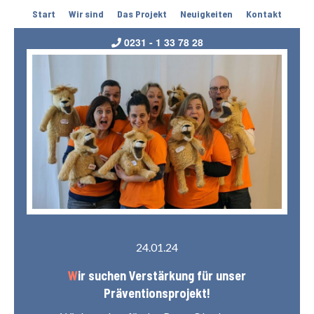
Start
Wir sind
Das Projekt
Neuigkeiten
Kontakt
0231 - 1 33 78 28
24.01.24
Wir suchen Verstärkung für unser
Präventionsprojekt!